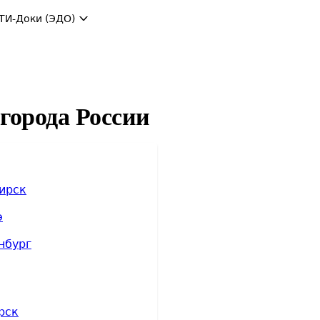
ТИ-Доки (ЭДО)
 города России
ирск
э
нбург
рск