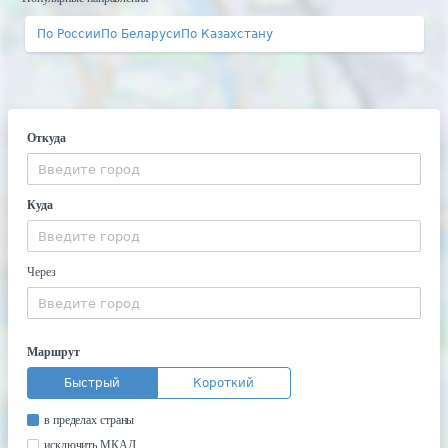
По России
По Беларуси
По Казахстану
Откуда
Куда
Через
Маршрут
Быстрый
Короткий
в пределах страны
исключить МКАД