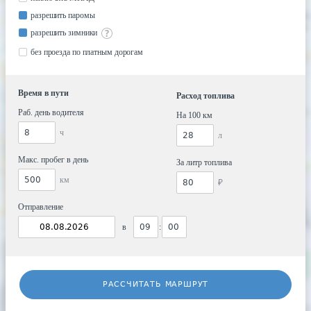
разрешить паромы
разрешить зимники
без проезда по платным дорогам
Время в пути
Расход топлива
Раб. день водителя
На 100 км
ч
л
Макс. пробег в день
За литр топлива
км
₽
Отправление
в
:
РАССЧИТАТЬ МАРШРУТ