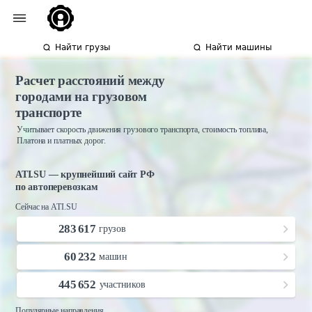
Найти грузы
Найти машины
Расчет расстояний между
городами на грузовом
транспорте
Учитывает скорость движения грузового транспорта, стоимость топлива,
Платона и платных дорог.
ATI.SU — крупнейший сайт РФ
по автоперевозкам
Сейчас на ATI.SU
283 617
грузов
60 232
машин
445 652
участников
Популярные направления