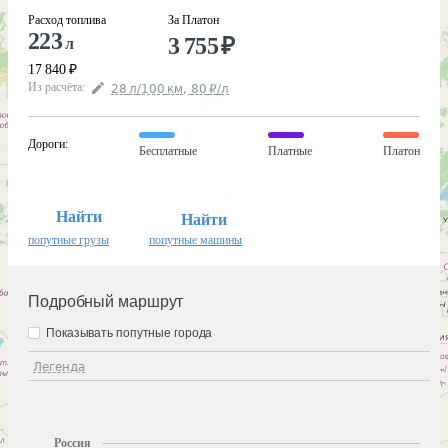
Расход топлива
За Платон
223
3 755
₽
л
17 840
₽
Из расчёта
:
28
л
/100
км
,
80
₽
/
л
Дороги
:
Бесплатные
Платные
Платон
Найти
Найти
попутные грузы
попутные машины
Подробный маршрут
Показывать попутные города
Легенда
Россия