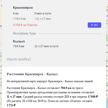
Красноярск
0 км
0 мин в пути
+
794.9 км
+
11 ч 27 мин
3 755 ₽ за Платон
Р-257
Республика Тыва
Кызыл
794.9 км
11 ч 27 мин в пути
Нашли ошибку?
Расстояние Красноярск - Кызыл
На интерактивной карте маршрут Красноярск - Кызыл показан линией.
Расстояние Красноярск - Кызыл составляет
794.9 км
по трассе.
Ориентировочное время преодоления расстояния на машине составляет
11 ч 27 мин
. Средний расход топлива составит
223 л
при затратах
17 840 ₽
(Из расчёта:
28 л/100 км, 80 ₽/л)
. Плата по системе «Платон» составит
3 755 ₽
.