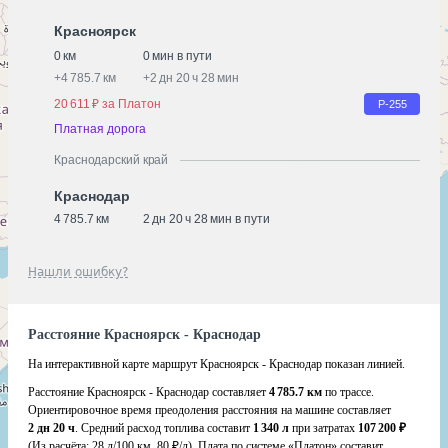
Красноярск
0 км
0 мин в пути
+
4 785.7 км
+
2 дн 20 ч 28 мин
20 611 ₽ за Платон
Р-255
Платная дорога
Краснодарский край
Краснодар
4 785.7 км
2 дн 20 ч 28 мин в пути
Нашли ошибку?
Расстояние Красноярск - Краснодар
На интерактивной карте маршрут Красноярск - Краснодар показан линией.
Расстояние Красноярск - Краснодар составляет
4 785.7 км
по трассе.
Ориентировочное время преодоления расстояния на машине составляет
2 дн 20 ч
. Средний расход топлива составит
1 340 л
при затратах
107 200 ₽
(Из расчёта:
28 л/100 км, 80 ₽/л)
. Плата по системе «Платон» составит