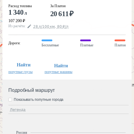
Расход топлива
За Платон
1 340
20 611
₽
л
107 200
₽
Из расчёта
:
28
л
/100
км
,
80
₽
/
л
Дороги
:
Бесплатные
Платные
Платон
Найти
Найти
попутные грузы
попутные машины
Подробный маршрут
Показывать попутные города
Легенда
Россия