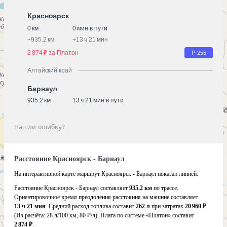
Красноярск
0 км
0 мин в пути
+
935.2 км
+
13 ч 21 мин
2 874 ₽ за Платон
Р-255
Алтайский край
Барнаул
935.2 км
13 ч 21 мин в пути
Нашли ошибку?
Расстояние Красноярск - Барнаул
На интерактивной карте маршрут Красноярск - Барнаул показан линией.
Расстояние Красноярск - Барнаул составляет
935.2 км
по трассе.
Ориентировочное время преодоления расстояния на машине составляет
13 ч 21 мин
. Средний расход топлива составит
262 л
при затратах
20 960 ₽
(Из расчёта:
28 л/100 км, 80 ₽/л)
. Плата по системе «Платон» составит
2 874 ₽
.