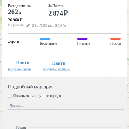
Расход топлива
За Платон
262
2 874
₽
л
20 960
₽
Из расчёта
:
28
л
/100
км
,
80
₽
/
л
Дороги
:
Бесплатные
Платные
Платон
Найти
Найти
попутные грузы
попутные машины
Подробный маршрут
Показывать попутные города
Легенда
Россия