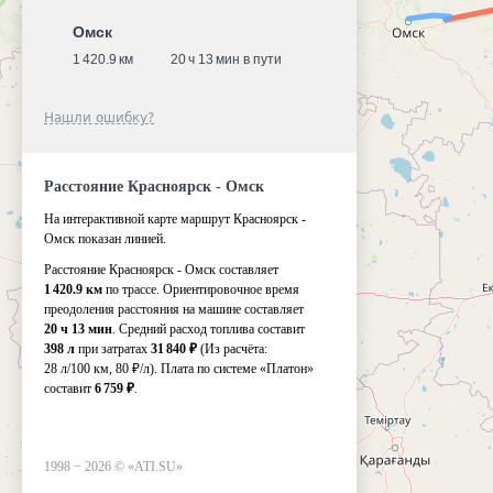
Омск
1 420.9 км
20 ч 13 мин в пути
Нашли ошибку?
Расстояние Красноярск - Омск
На интерактивной карте маршрут Красноярск -
Омск показан линией.
Расстояние Красноярск - Омск составляет
1 420.9 км
по трассе. Ориентировочное время
преодоления расстояния на машине составляет
20 ч 13 мин
. Средний расход топлива составит
398 л
при затратах
31 840 ₽
(Из расчёта:
28 л/100 км, 80 ₽/л)
. Плата по системе «Платон»
составит
6 759 ₽
.
1998 −
2026
©
«ATI.SU»