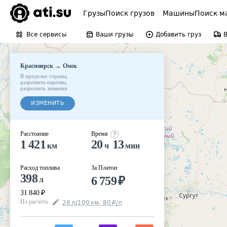
Грузы
Поиск грузов
Машины
Поиск м
Все сервисы
Ваши грузы
Добавить груз
→
Красноярск
Омск
В пределах страны
,
разрешить паромы
,
разрешить зимники
ИЗМЕНИТЬ
Расстояние
Время
1 421
20
13
км
ч
мин
Расход топлива
За Платон
398
6 759
₽
л
31 840
₽
Из расчёта
:
28
л
/100
км
,
80
₽
/
л