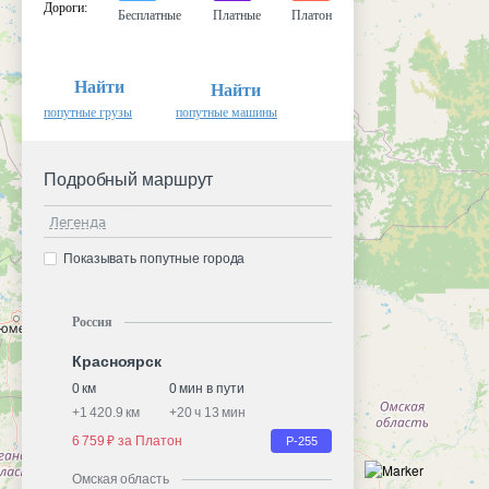
Дороги
:
Бесплатные
Платные
Платон
Найти
Найти
попутные грузы
попутные машины
Подробный маршрут
Легенда
Показывать попутные города
Россия
Красноярск
0 км
0 мин в пути
+
1 420.9 км
+
20 ч 13 мин
6 759 ₽ за Платон
Р-255
Омская область