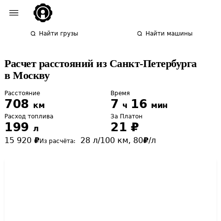
Найти грузы
Найти машины
Расчет расстояний из Санкт-Петербурга
в Москву
Расстояние
Время
708
7
16
км
ч
мин
Расход топлива
За Платон
199
21
₽
л
15 920
₽
28
л/100 км,
80
₽
/л
Из расчёта: