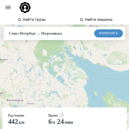
Найти грузы
Найти машины
→
ИЗМЕНИТЬ
Санкт-Петербург
Петрозаводск
Расстояние
Время
442
6
24
км
ч
мин