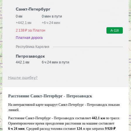
Санкт-Петербург
0 км
0 мин в пути
+
442.1 км
+
6 ч 24 мин
2 138 ₽ за Платон
А-118
Платная дорога
Республика Карелия
Петрозаводск
442.1 км
6 ч 24 мин в пути
Нашли ошибку?
Расстояние Санкт-Петербург - Петрозаводск
На интерактивной карте маршрут Санкт-Петербург - Петрозаводск показан
линией.
Расстояние Санкт-Петербург - Петрозаводск составляет
442.1 км
по трассе.
Ориентировочное время преодоления расстояния на машине составляет
6 ч 24 мин
. Средний расход топлива составит
124 л
при затратах
9 920 ₽