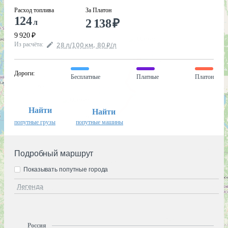
Расход топлива
За Платон
124
2 138
₽
л
9 920
₽
Из расчёта
:
28
л
/100
км
,
80
₽
/
л
Дороги
:
Бесплатные
Платные
Платон
Найти
Найти
попутные грузы
попутные машины
Подробный маршрут
Показывать попутные города
Легенда
Россия