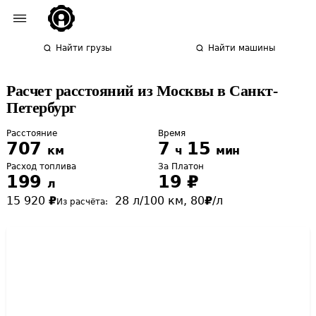
Найти грузы
Найти машины
Расчет расстояний из Москвы в Санкт-
Петербург
Расстояние
Время
707
7
15
км
ч
мин
Расход топлива
За Платон
199
19
₽
л
15 920
₽
28
л/100 км,
80
₽
/л
Из расчёта: