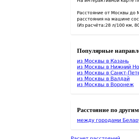
На интерактивной карте п
Расстояние от
Москвы
до
расстояния на машине со
(Из расчёта:
28
л/100 км,
8
Популярные направл
из Москвы в
Казань
из Москвы в
Нижний Но
из Москвы в
Санкт-Пет
из Москвы в
Валдай
из Москвы в
Воронеж
Расстояние по други
между городами Белар
Расчет расстояний