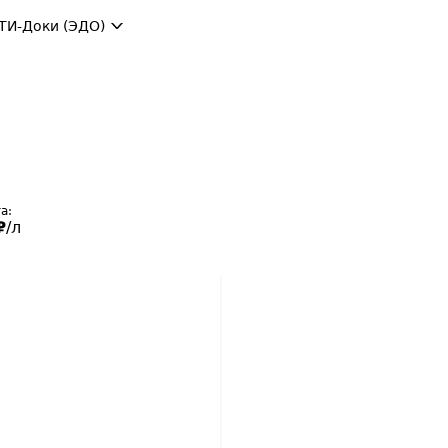
ТИ-Доки (ЭДО)
а:
₽
/л