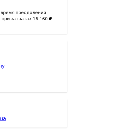
 время преодоления
 при затратах
16 160
₽
ну
ана