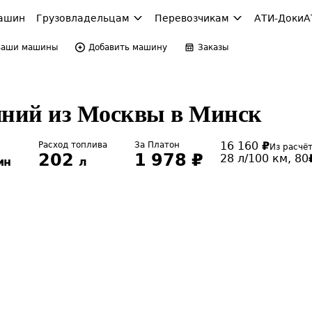
ашин
Грузовладельцам
Перевозчикам
АТИ-Доки
А
Ваши машины
Добавить машину
Заказы
ояний из Москвы в Минск
16 160
₽
Расход топлива
За Платон
Из расчёт
202
1 978
₽
28
л/100 км,
80
ин
л