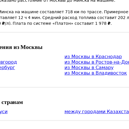
оказано расстояние от
Москвы
до
Минска
на машине.
Минска
на машине составляет
718
км по трассе. Примерное
ставляет
12
ч
4
мин
. Средний расход топлива составит
202
л
0
₽
/л). Плата по системе «Платон» составит
1 978
₽
.
ения из Москвы
из Москвы в
Краснодар
вгород
из Москвы в
Ростов-на-До
ербург
из Москвы в
Самару
из Москвы в
Владивосток
м странам
уси
между городами Казахст