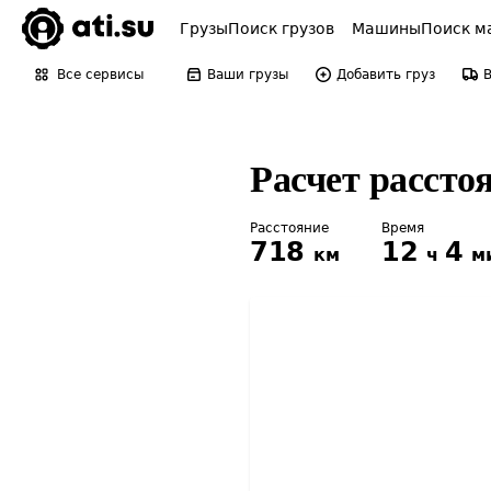
Грузы
Поиск грузов
Машины
Поиск м
Все сервисы
Ваши грузы
Добавить груз
Расчет расст
Расстояние
Время
718
12
4
км
ч
м