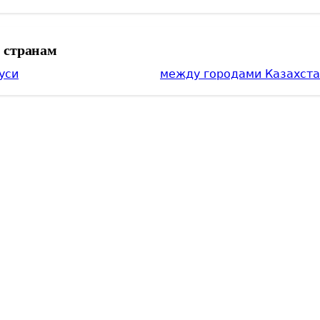
м странам
уси
между городами Казахст