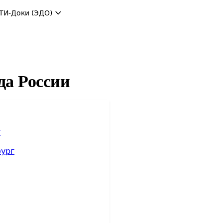
ТИ-Доки (ЭДО)
да России
г
бург