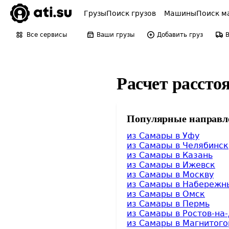
Грузы
Поиск грузов
Машины
Поиск м
Все сервисы
Ваши грузы
Добавить груз
Расчет рассто
Популярные направл
из Самары в Уфу
из Самары в Челябинск
из Самары в Казань
из Самары в Ижевск
из Самары в Москву
из Самары в Набережн
из Самары в Омск
из Самары в Пермь
из Самары в Ростов-на
из Самары в Магнитого