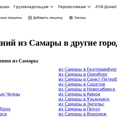
ашин
Грузовладельцам
Перевозчикам
АТИ-Доки
А
Ваши машины
Добавить машину
Заказы
яний из Самары в другие горо
ения из Самары
из Самары в Екатеринбур
из Самары в Оренбург
из Самары в Санкт-Петер
из Самары в Саратов
из Самары в Новосибирск
ые Челны
из Самары в Киров
из Самары в Ульяновск
из Самары в Энгельс
-Дону
из Самары в Пензу
рск
из Самары в Воронеж