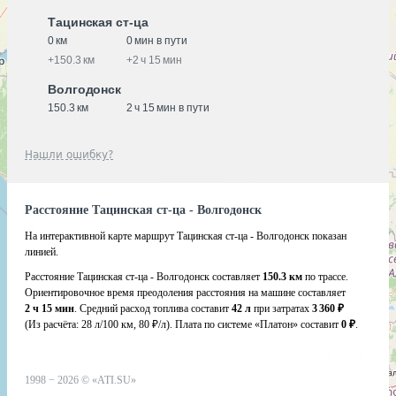
Тацинская ст-ца
0 км
0 мин в пути
+
150.3 км
+
2 ч 15 мин
Волгодонск
150.3 км
2 ч 15 мин в пути
Нашли ошибку?
Расстояние Тацинская ст-ца - Волгодонск
На интерактивной карте маршрут Тацинская ст-ца - Волгодонск показан
линией.
Расстояние Тацинская ст-ца - Волгодонск составляет
150.3 км
по трассе.
Ориентировочное время преодоления расстояния на машине составляет
2 ч 15 мин
. Средний расход топлива составит
42 л
при затратах
3 360 ₽
(Из расчёта:
28 л/100 км, 80 ₽/л)
. Плата по системе «Платон» составит
0 ₽
.
1998 −
2026
©
«ATI.SU»