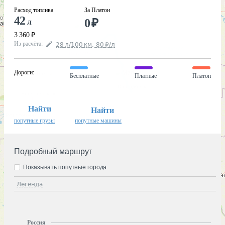
Расход топлива
За Платон
42
0
₽
л
3 360
₽
Из расчёта
:
28
л
/100
км
,
80
₽
/
л
Дороги
:
Бесплатные
Платные
Платон
Найти
Найти
попутные грузы
попутные машины
Подробный маршрут
Показывать попутные города
Легенда
Россия