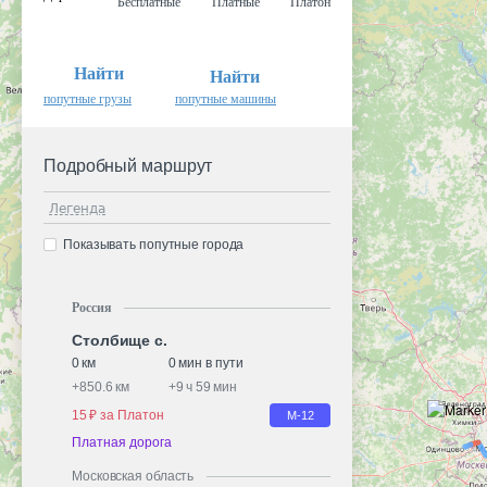
Бесплатные
Платные
Платон
Найти
Найти
попутные грузы
попутные машины
Подробный маршрут
Легенда
Показывать попутные города
Россия
Столбище с.
0 км
0 мин в пути
+
850.6 км
+
9 ч 59 мин
15 ₽ за Платон
М-12
Платная дорога
Московская область