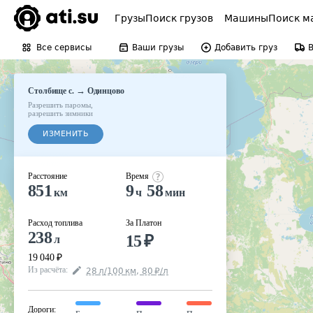
Грузы
Поиск грузов
Машины
Поиск м
Все сервисы
Ваши грузы
Добавить груз
→
Столбище с.
Одинцово
Разрешить паромы
,
разрешить зимники
ИЗМЕНИТЬ
Расстояние
Время
851
9
58
км
ч
мин
Расход топлива
За Платон
238
15
₽
л
19 040
₽
Из расчёта
:
28
л
/100
км
,
80
₽
/
л
Дороги
: