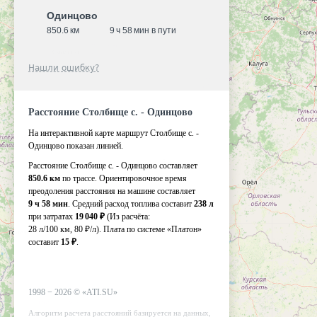
Одинцово
850.6 км
9 ч 58 мин в пути
Нашли ошибку?
Расстояние Столбище с. - Одинцово
На интерактивной карте маршрут Столбище с. -
Одинцово показан линией.
Расстояние Столбище с. - Одинцово составляет
850.6 км
по трассе. Ориентировочное время
преодоления расстояния на машине составляет
9 ч 58 мин
. Средний расход топлива составит
238 л
при затратах
19 040 ₽
(Из расчёта:
28 л/100 км, 80 ₽/л)
. Плата по системе «Платон»
составит
15 ₽
.
1998 −
2026
©
«ATI.SU»
Алгоритм расчета расстояний базируется на данных,