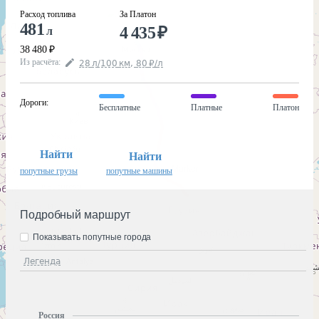
Расход топлива
За Платон
481
4 435
₽
л
38 480
₽
Из расчёта
:
28
л
/100
км
,
80
₽
/
л
Дороги
:
Бесплатные
Платные
Платон
Найти
Найти
попутные грузы
попутные машины
Подробный маршрут
Показывать попутные города
Легенда
Россия