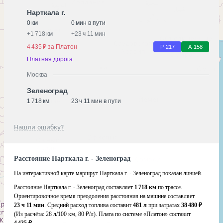
Нарткала г.
0 км
0 мин в пути
+
1 718 км
+
23 ч 11 мин
4 435 ₽ за Платон
Р-217
А-158
Платная дорога
Москва
Зеленоград
1 718 км
23 ч 11 мин в пути
Нашли ошибку?
Расстояние Нарткала г. - Зеленоград
На интерактивной карте маршрут Нарткала г. - Зеленоград показан линией.
Расстояние Нарткала г. - Зеленоград составляет
1 718 км
по трассе.
Ориентировочное время преодоления расстояния на машине составляет
23 ч 11 мин
. Средний расход топлива составит
481 л
при затратах
38 480 ₽
(Из расчёта:
28 л/100 км, 80 ₽/л)
. Плата по системе «Платон» составит