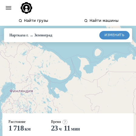
Найти грузы
Найти машины
→
ИЗМЕНИТЬ
Нарткала г.
Зеленоград
Расстояние
Время
1 718
23
11
км
ч
мин