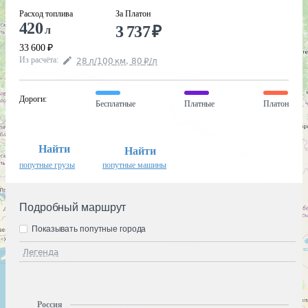
Расход топлива
За Платон
420
3 737
₽
л
33 600
₽
Из расчёта
:
28
л
/100
км
,
80
₽
/
л
Дороги
:
Бесплатные
Платные
Платон
Найти
Найти
попутные грузы
попутные машины
Подробный маршрут
Показывать попутные города
Легенда
Россия