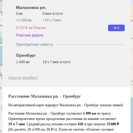
Малаховка рп.
0 км
0 мин в пути
+
1 499 км
+
19 ч 7 мин
3 737 ₽ за Платон
М-5
Платная дорога
Оренбургская область
Оренбург
1 499 км
19 ч 7 мин в пути
Нашли ошибку?
Расстояние Малаховка рп. - Оренбург
На интерактивной карте маршрут Малаховка рп. - Оренбург показан линией.
Расстояние Малаховка рп. - Оренбург составляет
1 499 км
по трассе.
Ориентировочное время преодоления расстояния на машине составляет
19 ч 7 мин
. Средний расход топлива составит
420 л
при затратах
33 600 ₽
(Из расчёта:
28 л/100 км, 80 ₽/л)
. Плата по системе «Платон» составит