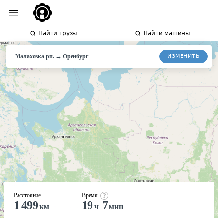
Найти грузы
Найти машины
→
ИЗМЕНИТЬ
Малаховка рп.
Оренбург
Расстояние
Время
1 499
19
7
км
ч
мин