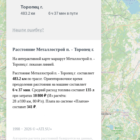
Торопец г.
483.2 км
6 ч 37 мин в пути
Нашли ошибку?
Расстояние Металлострой п. - Торопец г.
На интерактивной карте маршрут Металлострой п. -
Торопец г. показан линией.
Расстояние Металлострой п. - Торопец г. составляет
483.2 км
по трассе. Ориентировочное время
преодоления расстояния на машине составляет
6 ч 37 мин
. Средний расход топлива составит
135 л
при затратах
10 800 ₽
(Из расчёта:
28 л/100 км, 80 ₽/л)
. Плата по системе «Платон»
составит
341 ₽
.
1998 −
2026
©
«ATI.SU»
Алгоритм расчета расстояний базируется на данных,