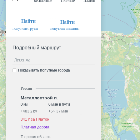
Бесплатные
Платные
Платон
Найти
Найти
попутные грузы
попутные машины
Подробный маршрут
Легенда
Показывать попутные города
Россия
Металлострой п.
0 км
0 мин в пути
+
483.2 км
+
6 ч 37 мин
341 ₽ за Платон
Платная дорога
Тверская область