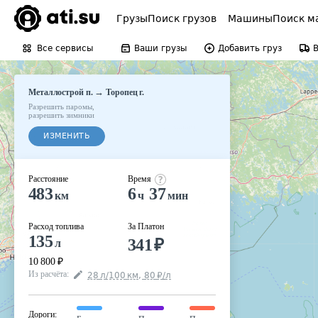
Грузы
Поиск грузов
Машины
Поиск м
Все сервисы
Ваши грузы
Добавить груз
→
Металлострой п.
Торопец г.
Разрешить паромы
,
разрешить зимники
ИЗМЕНИТЬ
Расстояние
Время
483
6
37
км
ч
мин
Расход топлива
За Платон
135
341
₽
л
10 800
₽
Из расчёта
:
28
л
/100
км
,
80
₽
/
л
Дороги
: