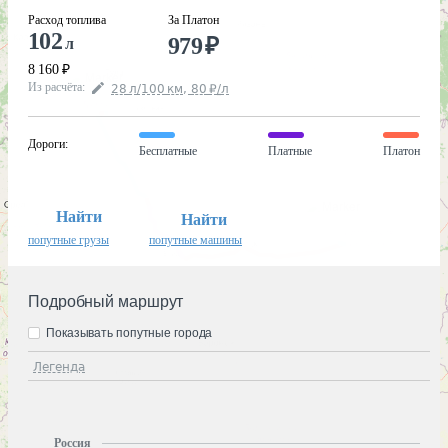
Расход топлива
За Платон
102
979
₽
л
8 160
₽
Из расчёта
:
28
л
/100
км
,
80
₽
/
л
Дороги
:
Бесплатные
Платные
Платон
Найти
Найти
попутные грузы
попутные машины
Подробный маршрут
Показывать попутные города
Легенда
Россия