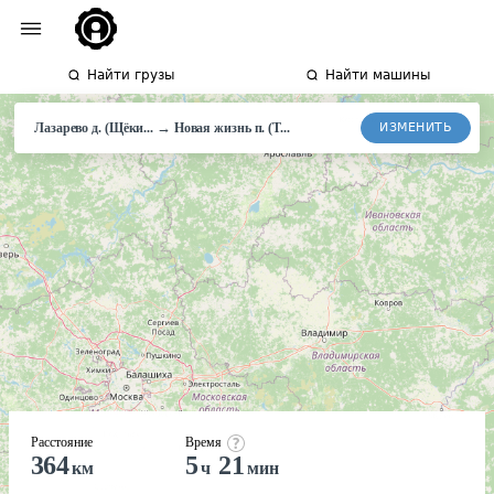
Найти грузы
Найти машины
→
ИЗМЕНИТЬ
Лазарево д. (Щёки...
Новая жизнь п. (Т...
Расстояние
Время
364
5
21
км
ч
мин