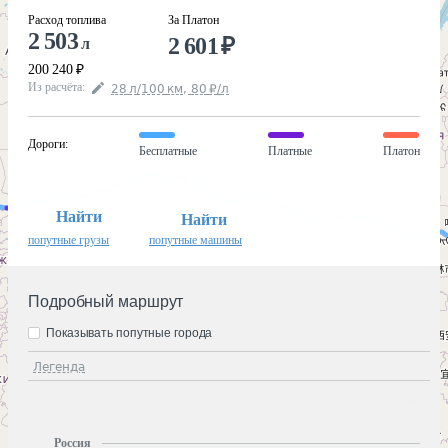
Расход топлива
За Платон
2 503
2 601
₽
л
200 240
₽
Из расчёта
:
28
л
/100
км
,
80
₽
/
л
Дороги
:
Бесплатные
Платные
Платон
Найти
Найти
попутные грузы
попутные машины
Подробный маршрут
Показывать попутные города
Легенда
Россия