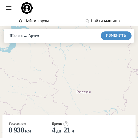
Найти грузы
Найти машины
→
ИЗМЕНИТЬ
Шали г.
Артем
Расстояние
Время
8 938
4
21
км
дн
ч