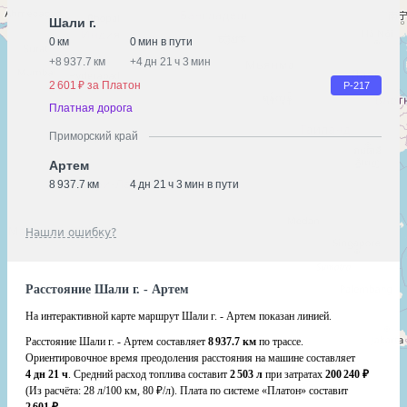
Шали г.
0 км
0 мин в пути
+
8 937.7 км
+
4 дн 21 ч 3 мин
2 601 ₽ за Платон
Р-217
Платная дорога
Приморский край
Артем
8 937.7 км
4 дн 21 ч 3 мин в пути
Нашли ошибку?
Расстояние Шали г. - Артем
На интерактивной карте маршрут Шали г. - Артем показан линией.
Расстояние Шали г. - Артем составляет
8 937.7 км
по трассе.
Ориентировочное время преодоления расстояния на машине составляет
4 дн 21 ч
. Средний расход топлива составит
2 503 л
при затратах
200 240 ₽
(Из расчёта:
28 л/100 км, 80 ₽/л)
. Плата по системе «Платон» составит