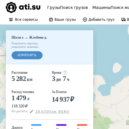
Грузы
Поиск грузов
Машины
Поиск м
Все сервисы
Ваши грузы
Добавить груз
→
Шали г.
Жлобина д.
Разрешить паромы
,
разрешить зимники
ИЗМЕНИТЬ
Расстояние
Время
5 282
3
7
км
дн
ч
Расход топлива
За Платон
1 479
14 937
₽
л
118 320
₽
Из расчёта
:
28
л
/100
км
,
80
₽
/
л
Дороги
: