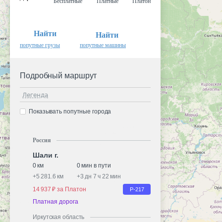
Бесплатные
Платные
Платон
Найти
Найти
попутные грузы
попутные машины
Подробный маршрут
Легенда
Показывать попутные города
Россия
Шали г.
0 км
0 мин в пути
+
5 281.6 км
+
3 дн 7 ч 22 мин
14 937 ₽ за Платон
Р-217
Платная дорога
Иркутская область