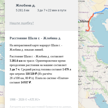
Жлобина д.
5 281.6 км
3 дн 7 ч 22 мин в пути
Нашли ошибку?
Расстояние Шали г. - Жлобина д.
На интерактивной карте маршрут Шали г. -
Жлобина д. показан линией.
Расстояние Шали г. - Жлобина д. составляет
5 281.6 км
по трассе. Ориентировочное время
преодоления расстояния на машине составляет
3 дн 7 ч
. Средний расход топлива составит
1 479 л
при затратах
118 320 ₽
(Из расчёта:
28 л/100 км, 80 ₽/л)
. Плата по системе «Платон»
составит
14 937 ₽
.
1998 −
2026
©
«ATI.SU»
Алгоритм расчета расстояний базируется на данных,