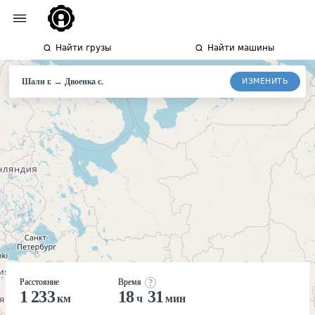
Найти грузы
Найти машины
→
ИЗМЕНИТЬ
Шали г.
Двоенка
с.
Расстояние
Время
1 233
18
31
км
ч
мин