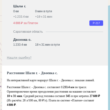
Шали г.
0 км
0 мин в пути
+
1 233.4 км
+
18 ч 31 мин
4 886 ₽ за Платон
Р-217
Саратовская область
Двоенка с.
1 233.4 км
18 ч 31 мин в пути
Нашли ошибку?
Расстояние Шали г. - Двоенка с.
На интерактивной карте маршрут Шали г. - Двоенка с. показан линией.
Расстояние Шали г. - Двоенка с. составляет
1 233.4 км
по трассе.
Ориентировочное время преодоления расстояния на машине составляет
18 ч 31 мин
. Средний расход топлива составит
345 л
при затратах
27 600 ₽
(Из расчёта:
28 л/100 км, 80 ₽/л)
. Плата по системе «Платон» составит
4 886 ₽
.