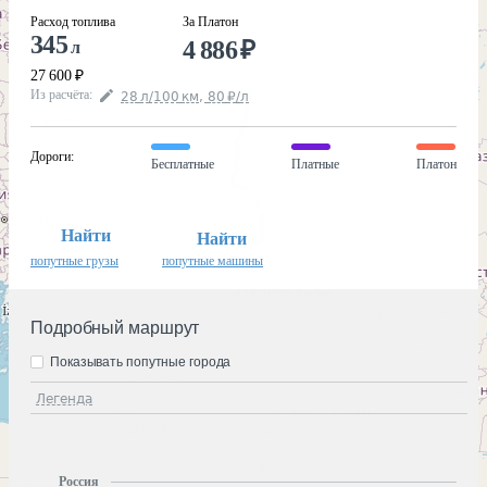
Расход топлива
За Платон
345
4 886
₽
л
27 600
₽
Из расчёта
:
28
л
/100
км
,
80
₽
/
л
Дороги
:
Бесплатные
Платные
Платон
Найти
Найти
попутные грузы
попутные машины
Подробный маршрут
Показывать попутные города
Легенда
Россия