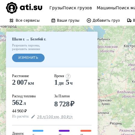
Грузы
Поиск грузов
Машины
Поиск м
Все сервисы
Ваши грузы
Добавить груз
→
Шали г.
Белебей г.
Разрешить паромы
,
разрешить зимники
ИЗМЕНИТЬ
Расстояние
Время
2 007
1
5
км
дн
ч
Расход топлива
За Платон
562
8 728
₽
л
44 960
₽
Из расчёта
:
28
л
/100
км
,
80
₽
/
л
Дороги
: