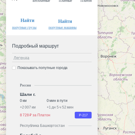
Бесплатные
Платные
Платон
Найти
Найти
попутные грузы
попутные машины
Подробный маршрут
Легенда
Показывать попутные города
Россия
Шали г.
0 км
0 мин в пути
+
2 007 км
+
1 дн 5 ч 52 мин
8 728 ₽ за Платон
Р-217
Республика Башкортостан