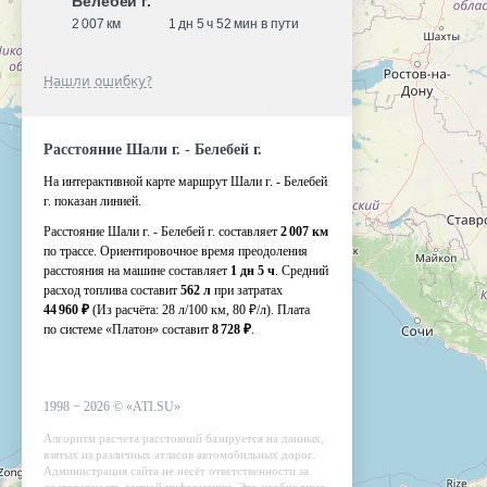
Белебей г.
2 007 км
1 дн 5 ч 52 мин в пути
Нашли ошибку?
Расстояние Шали г. - Белебей г.
На интерактивной карте маршрут Шали г. - Белебей
г. показан линией.
Расстояние Шали г. - Белебей г. составляет
2 007 км
по трассе. Ориентировочное время преодоления
расстояния на машине составляет
1 дн 5 ч
. Средний
расход топлива составит
562 л
при затратах
44 960 ₽
(Из расчёта:
28 л/100 км, 80 ₽/л)
. Плата
по системе «Платон» составит
8 728 ₽
.
1998 −
2026
©
«ATI.SU»
Алгоритм расчета расстояний базируется на данных,
взятых из различных атласов автомобильных дорог.
Администрация сайта не несёт ответственности за