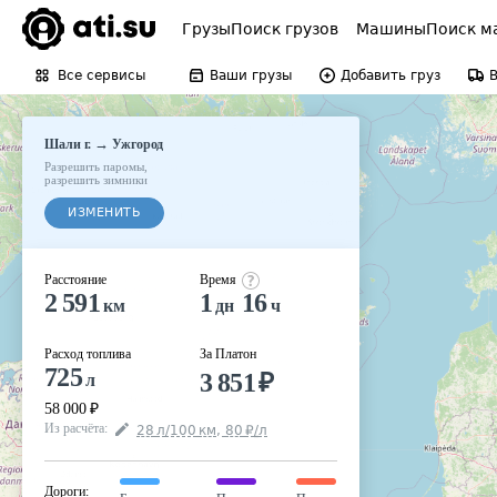
Грузы
Поиск грузов
Машины
Поиск м
Все сервисы
Ваши грузы
Добавить груз
→
Шали г.
Ужгород
Разрешить паромы
,
разрешить зимники
ИЗМЕНИТЬ
Расстояние
Время
2 591
1
16
км
дн
ч
Расход топлива
За Платон
725
3 851
₽
л
58 000
₽
Из расчёта
:
28
л
/100
км
,
80
₽
/
л
Дороги
: