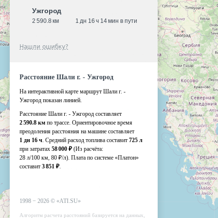
Ужгород
2 590.8 км
1 дн 16 ч 14 мин в пути
Нашли ошибку?
Расстояние Шали г. - Ужгород
На интерактивной карте маршрут Шали г. -
Ужгород показан линией.
Расстояние Шали г. - Ужгород составляет
2 590.8 км
по трассе. Ориентировочное время
преодоления расстояния на машине составляет
1 дн 16 ч
. Средний расход топлива составит
725 л
при затратах
58 000 ₽
(Из расчёта:
28 л/100 км, 80 ₽/л)
. Плата по системе «Платон»
составит
3 851 ₽
.
1998 −
2026
©
«ATI.SU»
Алгоритм расчета расстояний базируется на данных,