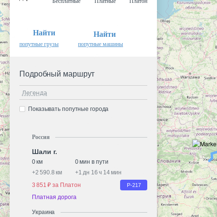
Бесплатные
Платные
Платон
Найти
Найти
попутные грузы
попутные машины
Подробный маршрут
Легенда
Показывать попутные города
Россия
Шали г.
0 км
0 мин в пути
+
2 590.8 км
+
1 дн 16 ч 14 мин
3 851 ₽ за Платон
Р-217
Платная дорога
Украина