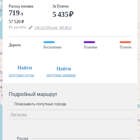
Расход топлива
За Платон
719
5 435
₽
л
57 520
₽
Из расчёта
:
28
л
/100
км
,
80
₽
/
л
Дороги
:
Бесплатные
Платные
Платон
Найти
Найти
попутные грузы
попутные машины
Подробный маршрут
Показывать попутные города
Легенда
Россия