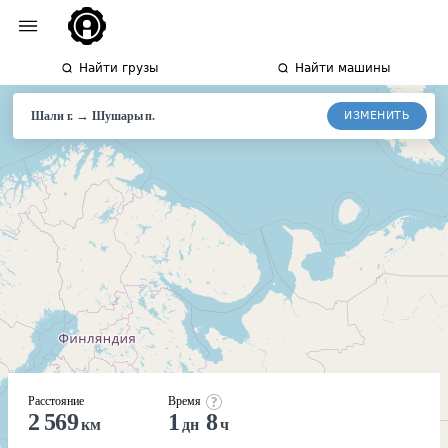
Найти грузы
Найти машины
→
ИЗМЕНИТЬ
Шали г.
Шушары
п.
Расстояние
Время
2 569
1
8
км
дн
ч