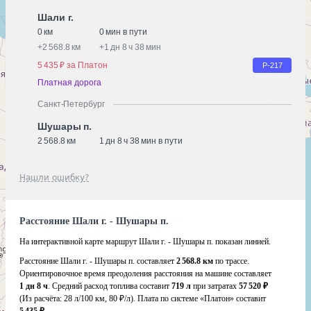
Шали г.
0 км
0 мин в пути
+
2 568.8 км
+
1 дн 8 ч 38 мин
5 435 ₽ за Платон
Р-217
Платная дорога
Санкт-Петербург
Шушары п.
2 568.8 км
1 дн 8 ч 38 мин в пути
Нашли ошибку?
Расстояние Шали г. - Шушары п.
На интерактивной карте маршрут Шали г. - Шушары п. показан линией.
Расстояние Шали г. - Шушары п. составляет
2 568.8 км
по трассе.
Ориентировочное время преодоления расстояния на машине составляет
1 дн 8 ч
. Средний расход топлива составит
719 л
при затратах
57 520 ₽
(Из расчёта:
28 л/100 км, 80 ₽/л)
. Плата по системе «Платон» составит