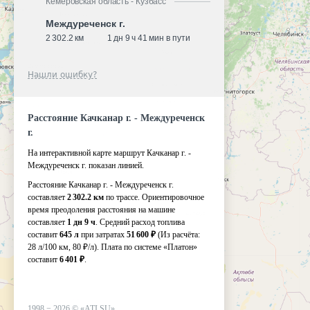
Кемеровская область - Кузбасс
Междуреченск г.
2 302.2 км
1 дн 9 ч 41 мин в пути
Нашли ошибку?
Расстояние Качканар г. - Междуреченск
г.
На интерактивной карте маршрут Качканар г. -
Междуреченск г. показан линией.
Расстояние Качканар г. - Междуреченск г.
составляет
2 302.2 км
по трассе. Ориентировочное
время преодоления расстояния на машине
составляет
1 дн 9 ч
. Средний расход топлива
составит
645 л
при затратах
51 600 ₽
(Из расчёта:
28 л/100 км, 80 ₽/л)
. Плата по системе «Платон»
составит
6 401 ₽
.
1998 −
2026
©
«ATI.SU»