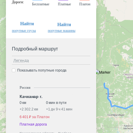
Дороги
:
Бесплатные
Платные
Платон
Найти
Найти
попутные грузы
попутные машины
Подробный маршрут
Легенда
Показывать попутные города
Россия
Качканар г.
0 км
0 мин в пути
+
2 302.2 км
+
1 дн 9 ч 41 мин
6 401 ₽ за Платон
Платная дорога