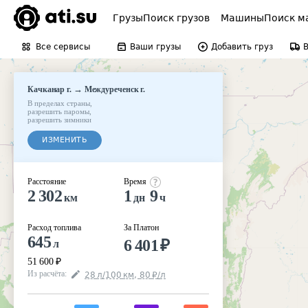
Грузы
Поиск грузов
Машины
Поиск м
Все сервисы
Ваши грузы
Добавить груз
→
Качканар г.
Междуреченск г.
В пределах страны
,
разрешить паромы
,
разрешить зимники
ИЗМЕНИТЬ
Расстояние
Время
2 302
1
9
км
дн
ч
Расход топлива
За Платон
645
6 401
₽
л
51 600
₽
Из расчёта
:
28
л
/100
км
,
80
₽
/
л