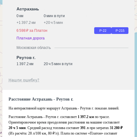
Астрахань
0 км
0 мин в пути
+
1 397.2 км
+
20 ч 5 мин
6 598 ₽ за Платон
Р-22
Р-215
Платная дорога
Московская область
Реутов г.
1 397.2 км
20 ч 5 мин в пути
Нашли ошибку?
Расстояние Астрахань - Реутов г.
На интерактивной карте маршрут Астрахань - Реутов г. показан линией.
Расстояние Астрахань - Реутов г. составляет
1 397.2 км
по трассе.
Ориентировочное время преодоления расстояния на машине составляет
20 ч 5 мин
. Средний расход топлива составит
391 л
при затратах
31 280 ₽
(Из расчёта:
28 л/100 км, 80 ₽/л)
. Плата по системе «Платон» составит