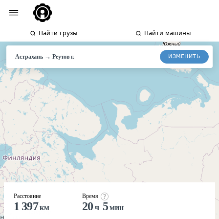
Найти грузы
Найти машины
→
ИЗМЕНИТЬ
Астрахань
Реутов
г.
Расстояние
Время
1 397
20
5
км
ч
мин