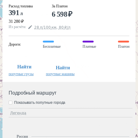
Расход топлива
За Платон
391
6 598
₽
л
31 280
₽
Из расчёта
:
28
л
/100
км
,
80
₽
/
л
Дороги
:
Бесплатные
Платные
Платон
Найти
Найти
попутные грузы
попутные машины
Подробный маршрут
Показывать попутные города
Легенда
Россия