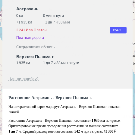
Астрахань
0 км
0 мин в пути
+
1 935 км
+
1 дн 7 ч 38 мин
2 241 ₽ за Платон
12А-2...
Платная дорога
Свердловская область
Верхняя Пышма г.
1 935 км
1 дн 7 ч 38 мин в пути
Нашли ошибку?
Расстояние Астрахань - Верхняя Пышма г.
На интерактивной карте маршрут Астрахань - Верхняя Пышма г. показан
линией.
Расстояние Астрахань - Верхняя Пышма г. составляет
1 935 км
по трассе.
Ориентировочное время преодоления расстояния на машине составляет
1 дн 7 ч
. Средний расход топлива составит
542 л
при затратах
43 360 ₽