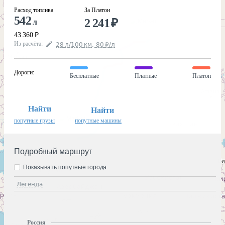
Расход топлива
За Платон
542
2 241
₽
л
43 360
₽
Из расчёта
:
28
л
/100
км
,
80
₽
/
л
Дороги
:
Бесплатные
Платные
Платон
Найти
Найти
попутные грузы
попутные машины
Подробный маршрут
Показывать попутные города
Легенда
Россия