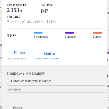
Расход топлива
За Платон
2 353
0
₽
л
188 240
₽
Из расчёта
:
28
л
/100
км
,
80
₽
/
л
Дороги
:
Бесплатные
Платные
Платон
Найти
Найти
попутные грузы
попутные машины
Подробный маршрут
Показывать попутные города
Легенда
Россия