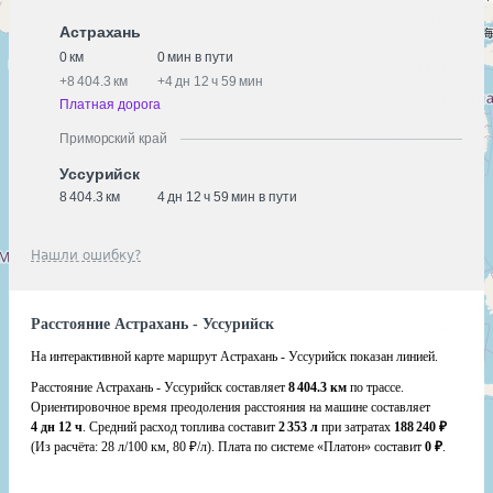
Астрахань
0 км
0 мин в пути
+
8 404.3 км
+
4 дн 12 ч 59 мин
Платная дорога
Приморский край
Уссурийск
8 404.3 км
4 дн 12 ч 59 мин в пути
Нашли ошибку?
Расстояние Астрахань - Уссурийск
На интерактивной карте маршрут Астрахань - Уссурийск показан линией.
Расстояние Астрахань - Уссурийск составляет
8 404.3 км
по трассе.
Ориентировочное время преодоления расстояния на машине составляет
4 дн 12 ч
. Средний расход топлива составит
2 353 л
при затратах
188 240 ₽
(Из расчёта:
28 л/100 км, 80 ₽/л)
. Плата по системе «Платон» составит
0 ₽
.