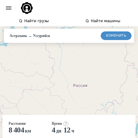
Найти грузы
Найти машины
→
ИЗМЕНИТЬ
Астрахань
Уссурийск
Расстояние
Время
8 404
4
12
км
дн
ч