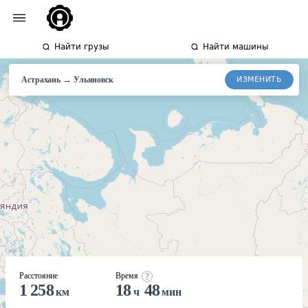
Найти грузы
Найти машины
→
ИЗМЕНИТЬ
Астрахань
Ульяновск
Расстояние
Время
1 258
18
48
км
ч
мин