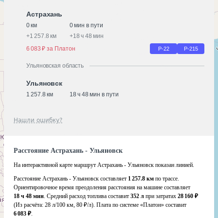
Астрахань
0 км
0 мин в пути
+
1 257.8 км
+
18 ч 48 мин
6 083 ₽ за Платон
Р-22
Р-215
Ульяновская область
Ульяновск
1 257.8 км
18 ч 48 мин в пути
Нашли ошибку?
Расстояние Астрахань - Ульяновск
На интерактивной карте маршрут Астрахань - Ульяновск показан линией.
Расстояние Астрахань - Ульяновск составляет
1 257.8 км
по трассе.
Ориентировочное время преодоления расстояния на машине составляет
18 ч 48 мин
. Средний расход топлива составит
352 л
при затратах
28 160 ₽
(Из расчёта:
28 л/100 км, 80 ₽/л)
. Плата по системе «Платон» составит
6 083 ₽
.