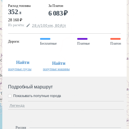
Расход топлива
За Платон
352
6 083
₽
л
28 160
₽
Из расчёта
:
28
л
/100
км
,
80
₽
/
л
Дороги
:
Бесплатные
Платные
Платон
Найти
Найти
попутные грузы
попутные машины
Подробный маршрут
Показывать попутные города
Легенда
Россия