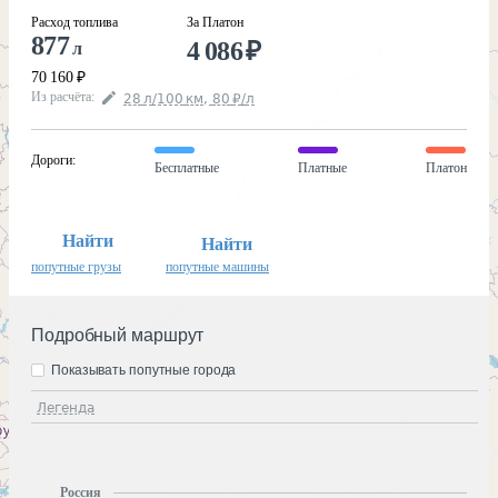
Расход топлива
За Платон
877
4 086
₽
л
70 160
₽
Из расчёта
:
28
л
/100
км
,
80
₽
/
л
Дороги
:
Бесплатные
Платные
Платон
Найти
Найти
попутные грузы
попутные машины
Подробный маршрут
Показывать попутные города
Легенда
Россия