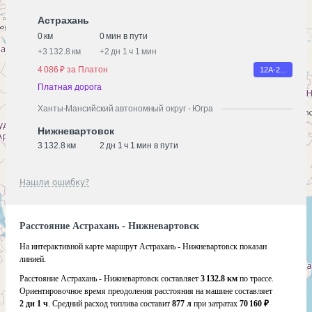
Астрахань
0 км
0 мин в пути
+
3 132.8 км
+
2 дн 1 ч 1 мин
4 086 ₽ за Платон
12А-2...
Платная дорога
Ханты-Мансийский автономный округ - Югра
Нижневартовск
3 132.8 км
2 дн 1 ч 1 мин в пути
Нашли ошибку?
Расстояние Астрахань - Нижневартовск
На интерактивной карте маршрут Астрахань - Нижневартовск показан
линией.
Расстояние Астрахань - Нижневартовск составляет
3 132.8 км
по трассе.
Ориентировочное время преодоления расстояния на машине составляет
2 дн 1 ч
. Средний расход топлива составит
877 л
при затратах
70 160 ₽