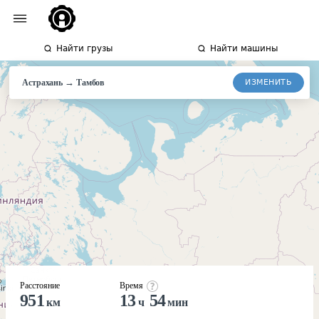
Найти грузы
Найти машины
→
ИЗМЕНИТЬ
Астрахань
Тамбов
Расстояние
Время
951
13
54
км
ч
мин