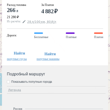
Расход топлива
За Платон
266
4 882
₽
л
21 280
₽
Из расчёта
:
28
л
/100
км
,
80
₽
/
л
Дороги
:
Бесплатные
Платные
Платон
Найти
Найти
попутные грузы
попутные машины
Подробный маршрут
Показывать попутные города
Легенда
Россия