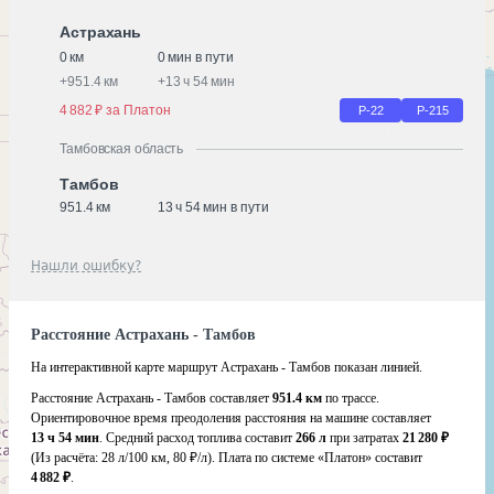
Астрахань
0 км
0 мин в пути
+
951.4 км
+
13 ч 54 мин
4 882 ₽ за Платон
Р-22
Р-215
Тамбовская область
Тамбов
951.4 км
13 ч 54 мин в пути
Нашли ошибку?
Расстояние Астрахань - Тамбов
На интерактивной карте маршрут Астрахань - Тамбов показан линией.
Расстояние Астрахань - Тамбов составляет
951.4 км
по трассе.
Ориентировочное время преодоления расстояния на машине составляет
13 ч 54 мин
. Средний расход топлива составит
266 л
при затратах
21 280 ₽
(Из расчёта:
28 л/100 км, 80 ₽/л)
. Плата по системе «Платон» составит
4 882 ₽
.