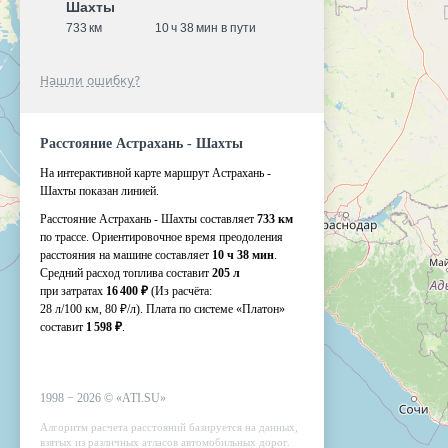
Шахты
733 км
10 ч 38 мин в пути
Нашли ошибку?
Расстояние Астрахань - Шахты
На интерактивной карте маршрут Астрахань -
Шахты показан линией.
Расстояние Астрахань - Шахты составляет
733 км
по трассе. Ориентировочное время преодоления
расстояния на машине составляет
10 ч 38 мин
.
Средний расход топлива составит
205 л
при затратах
16 400 ₽
(Из расчёта:
28 л/100 км, 80 ₽/л)
. Плата по системе «Платон»
составит
1 598 ₽
.
1998 −
2026
©
«ATI.SU»
Алгоритм расчета расстояний базируется на данных,
взятых из различных атласов автомобильных дорог.