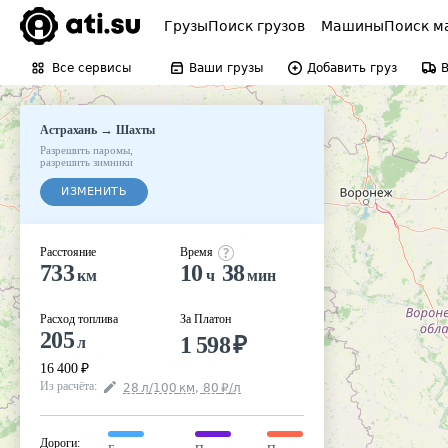
Грузы
Поиск грузов
Машины
Поиск м
Все сервисы
Ваши грузы
Добавить груз
→
Астрахань
Шахты
Разрешить паромы
,
разрешить зимники
ИЗМЕНИТЬ
Расстояние
Время
733
10
38
км
ч
мин
Расход топлива
За Платон
205
1 598
₽
л
16 400
₽
Из расчёта
:
28
л
/100
км
,
80
₽
/
л
Дороги
: