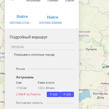
Бесплатные
Платные
Платон
Найти
Найти
попутные грузы
попутные машины
Подробный маршрут
Легенда
Показывать попутные города
Россия
Астрахань
0 км
0 мин в пути
+
733 км
+
10 ч 38 мин
1 598 ₽ за Платон
Р-216
Р-215
Ростовская область