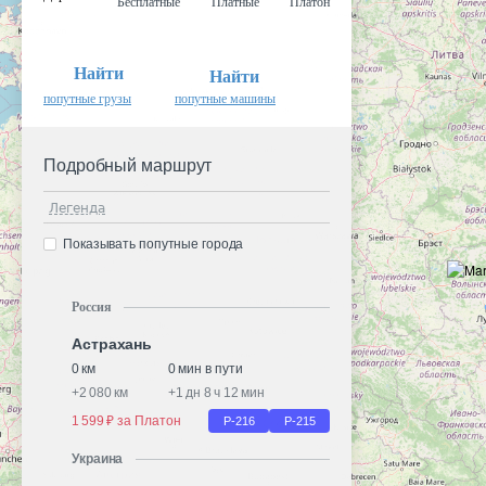
Бесплатные
Платные
Платон
Найти
Найти
попутные грузы
попутные машины
Подробный маршрут
Легенда
Показывать попутные города
Россия
Астрахань
0 км
0 мин в пути
+
2 080 км
+
1 дн 8 ч 12 мин
1 599 ₽ за Платон
Р-216
Р-215
Украина