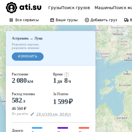
Грузы
Поиск грузов
Машины
Поиск м
Все сервисы
Ваши грузы
Добавить груз
→
Астрахань
Луцк
Разрешить паромы
,
разрешить зимники
ИЗМЕНИТЬ
Расстояние
Время
2 080
1
8
км
дн
ч
Расход топлива
За Платон
582
1 599
₽
л
46 560
₽
Из расчёта
:
28
л
/100
км
,
80
₽
/
л
Дороги
: