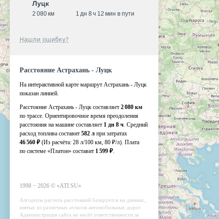
Луцк
2 080 км
1 дн 8 ч 12 мин в пути
Нашли ошибку?
Расстояние Астрахань - Луцк
На интерактивной карте маршрут Астрахань - Луцк
показан линией.
Расстояние Астрахань - Луцк составляет
2 080 км
по трассе. Ориентировочное время преодоления
расстояния на машине составляет
1 дн 8 ч
. Средний
расход топлива составит
582 л
при затратах
46 560 ₽
(Из расчёта:
28 л/100 км, 80 ₽/л)
. Плата
по системе «Платон» составит
1 599 ₽
.
1998 −
2026
©
«ATI.SU»
Алгоритм расчета расстояний базируется на данных,
взятых из различных атласов автомобильных дорог.
Администрация сайта не несёт ответственности за