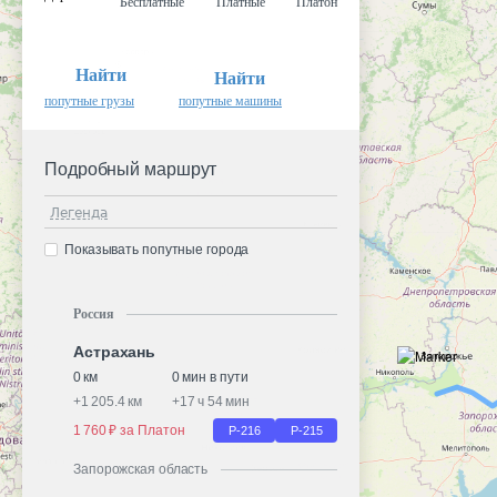
Бесплатные
Платные
Платон
Найти
Найти
попутные грузы
попутные машины
Подробный маршрут
Легенда
Показывать попутные города
Россия
Астрахань
0 км
0 мин в пути
+
1 205.4 км
+
17 ч 54 мин
1 760 ₽ за Платон
Р-216
Р-215
Запорожская область