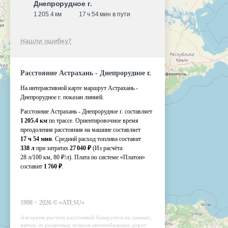
Днепрорудное г.
1 205.4 км
17 ч 54 мин в пути
Нашли ошибку?
Расстояние Астрахань - Днепрорудное г.
На интерактивной карте маршрут Астрахань -
Днепрорудное г. показан линией.
Расстояние Астрахань - Днепрорудное г. составляет
1 205.4 км
по трассе. Ориентировочное время
преодоления расстояния на машине составляет
17 ч 54 мин
. Средний расход топлива составит
338 л
при затратах
27 040 ₽
(Из расчёта:
28 л/100 км, 80 ₽/л)
. Плата по системе «Платон»
составит
1 760 ₽
.
1998 −
2026
©
«ATI.SU»
Алгоритм расчета расстояний базируется на данных,
взятых из различных атласов автомобильных дорог.