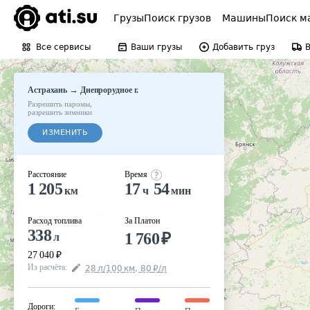
Грузы
Поиск грузов
Машины
Поиск м
Все сервисы
Ваши грузы
Добавить груз
→
Астрахань
Днепрорудное г.
Разрешить паромы
,
разрешить зимники
ИЗМЕНИТЬ
Расстояние
Время
1 205
17
54
км
ч
мин
Расход топлива
За Платон
338
1 760
₽
л
27 040
₽
Из расчёта
:
28
л
/100
км
,
80
₽
/
л
Дороги
: