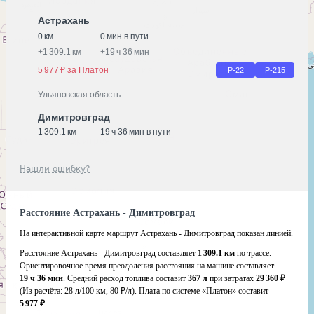
Астрахань
0 км
0 мин в пути
+
1 309.1 км
+
19 ч 36 мин
5 977 ₽ за Платон
Р-22
Р-215
Ульяновская область
Димитровград
1 309.1 км
19 ч 36 мин в пути
Нашли ошибку?
Расстояние Астрахань - Димитровград
На интерактивной карте маршрут Астрахань - Димитровград показан линией.
Расстояние Астрахань - Димитровград составляет
1 309.1 км
по трассе.
Ориентировочное время преодоления расстояния на машине составляет
19 ч 36 мин
. Средний расход топлива составит
367 л
при затратах
29 360 ₽
(Из расчёта:
28 л/100 км, 80 ₽/л)
. Плата по системе «Платон» составит
5 977 ₽
.