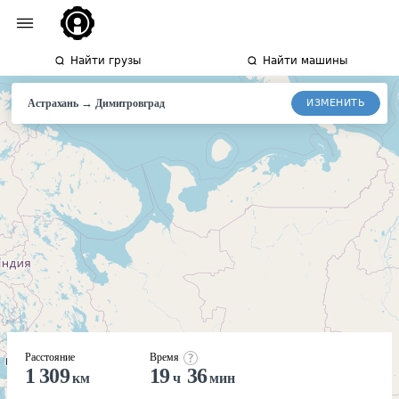
Найти грузы
Найти машины
→
ИЗМЕНИТЬ
Астрахань
Димитровград
Расстояние
Время
1 309
19
36
км
ч
мин