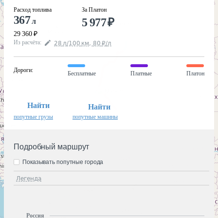
Расход топлива
За Платон
367
5 977
₽
л
29 360
₽
Из расчёта
:
28
л
/100
км
,
80
₽
/
л
Дороги
:
Бесплатные
Платные
Платон
Найти
Найти
попутные грузы
попутные машины
Подробный маршрут
Показывать попутные города
Легенда
Россия