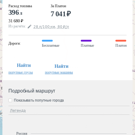
Расход топлива
За Платон
396
7 041
₽
л
31 680
₽
Из расчёта
:
28
л
/100
км
,
80
₽
/
л
Дороги
:
Бесплатные
Платные
Платон
Найти
Найти
попутные грузы
попутные машины
Подробный маршрут
Показывать попутные города
Легенда
Россия