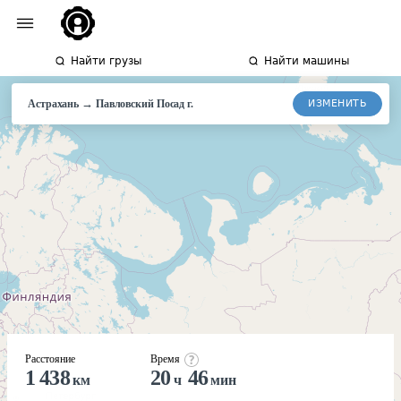
Найти грузы
Найти машины
→
ИЗМЕНИТЬ
Астрахань
Павловский
Посад г.
Расстояние
Время
1 438
20
46
км
ч
мин