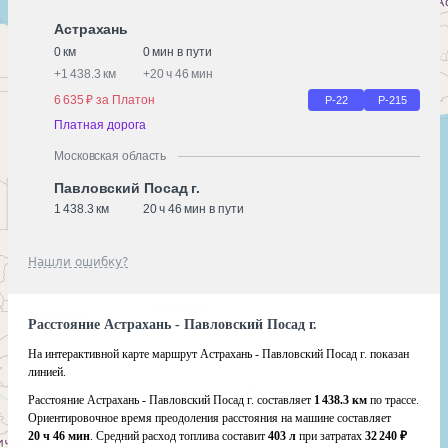
Астрахань
0 км
0 мин в пути
+
1 438.3 км
+
20 ч 46 мин
6 635 ₽ за Платон
Р-22
Р-215
Платная дорога
Московская область
Павловский Посад г.
1 438.3 км
20 ч 46 мин в пути
Нашли ошибку?
Расстояние Астрахань - Павловский Посад г.
На интерактивной карте маршрут Астрахань - Павловский Посад г. показан
линией.
Расстояние Астрахань - Павловский Посад г. составляет
1 438.3 км
по трассе.
Ориентировочное время преодоления расстояния на машине составляет
20 ч 46 мин
. Средний расход топлива составит
403 л
при затратах
32 240 ₽