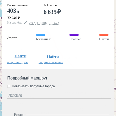
Расход топлива
За Платон
403
6 635
₽
л
32 240
₽
Из расчёта
:
28
л
/100
км
,
80
₽
/
л
Дороги
:
Бесплатные
Платные
Платон
Найти
Найти
попутные грузы
попутные машины
Подробный маршрут
Показывать попутные города
Легенда
Россия