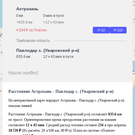
Астрахань
0 км
0 мин в пути
+
835.6 км
+
12 ч 43 мин
4 204 ₽ за Платон
Р-22
Р-215
Тамбовская область
Павлодар с. (Уваровский р-н)
835.6 км
12 ч 43 мин в пути
Нашли ошибку?
Расстояние Астрахань - Павлодар с. (Уваровский р-н)
На интерактивной карте маршрут Астрахань - Павлодар с. (Уваровский р-н)
показан линией.
Расстояние Астрахань - Павлодар с. (Уваровский р-н) составляет
835.6 км
по трассе. Ориентировочное время преодоления расстояния на машине
составляет
12 ч 43 мин
. Средний расход топлива составит
234 л
при затратах
18 720 ₽
(Из расчёта:
28 л/100 км, 80 ₽/л)
. Плата по системе «Платон»