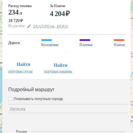
Расход топлива
За Платон
234
4 204
₽
л
18 720
₽
Из расчёта
:
28
л
/100
км
,
80
₽
/
л
Дороги
:
Бесплатные
Платные
Платон
Найти
Найти
попутные грузы
попутные машины
Подробный маршрут
Показывать попутные города
Легенда
Россия