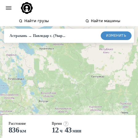
Найти грузы
Найти машины
→
ИЗМЕНИТЬ
Астрахань
Павлодар
с. (Увар...
Расстояние
Время
836
12
43
км
ч
мин