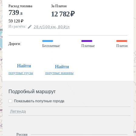
Расход топлива
За Платон
739
12 782
₽
л
59 120
₽
Из расчёта
:
28
л
/100
км
,
80
₽
/
л
Дороги
:
Бесплатные
Платные
Платон
Найти
Найти
попутные грузы
попутные машины
Подробный маршрут
Показывать попутные города
Легенда
Россия