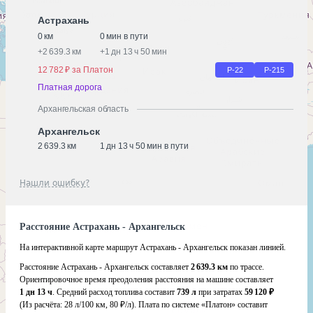
Астрахань
0 км
0 мин в пути
+
2 639.3 км
+
1 дн 13 ч 50 мин
12 782 ₽ за Платон
Р-22
Р-215
Платная дорога
Архангельская область
Архангельск
2 639.3 км
1 дн 13 ч 50 мин в пути
Нашли ошибку?
Расстояние Астрахань - Архангельск
На интерактивной карте маршрут Астрахань - Архангельск показан линией.
Расстояние Астрахань - Архангельск составляет
2 639.3 км
по трассе.
Ориентировочное время преодоления расстояния на машине составляет
1 дн 13 ч
. Средний расход топлива составит
739 л
при затратах
59 120 ₽
(Из расчёта:
28 л/100 км, 80 ₽/л)
. Плата по системе «Платон» составит