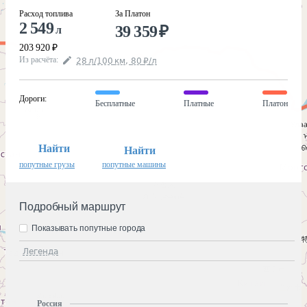
Расход топлива
За Платон
2 549
39 359
₽
л
203 920
₽
Из расчёта
:
28
л
/100
км
,
80
₽
/
л
Дороги
:
Бесплатные
Платные
Платон
Найти
Найти
попутные грузы
попутные машины
Подробный маршрут
Показывать попутные города
Легенда
Россия