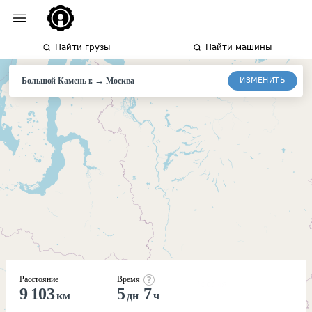
Найти грузы
Найти машины
→
ИЗМЕНИТЬ
Большой Камень г.
Москва
Расстояние
Время
9 103
5
7
км
дн
ч