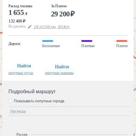
Расход топлива
За Платон
1 655
29 200
₽
л
132 400
₽
Из расчёта
:
28
л
/100
км
,
80
₽
/
л
Дороги
:
Бесплатные
Платные
Платон
Найти
Найти
попутные грузы
попутные машины
Подробный маршрут
Показывать попутные города
Легенда
Россия