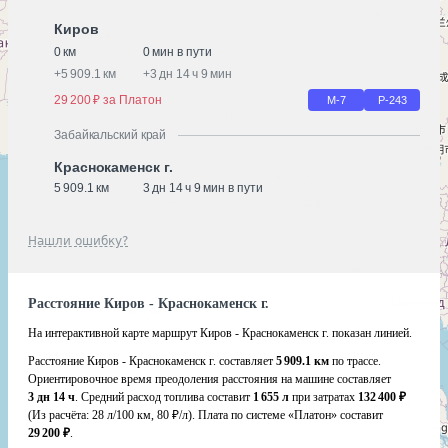
Киров
0 км
0 мин в пути
+
5 909.1 км
+
3 дн 14 ч 9 мин
29 200 ₽ за Платон
М-7
Р-243
Забайкальский край
Краснокаменск г.
5 909.1 км
3 дн 14 ч 9 мин в пути
Нашли ошибку?
Расстояние Киров - Краснокаменск г.
На интерактивной карте маршрут Киров - Краснокаменск г. показан линией.
Расстояние Киров - Краснокаменск г. составляет
5 909.1 км
по трассе.
Ориентировочное время преодоления расстояния на машине составляет
3 дн 14 ч
. Средний расход топлива составит
1 655 л
при затратах
132 400 ₽
(Из расчёта:
28 л/100 км, 80 ₽/л)
. Плата по системе «Платон» составит
29 200 ₽
.