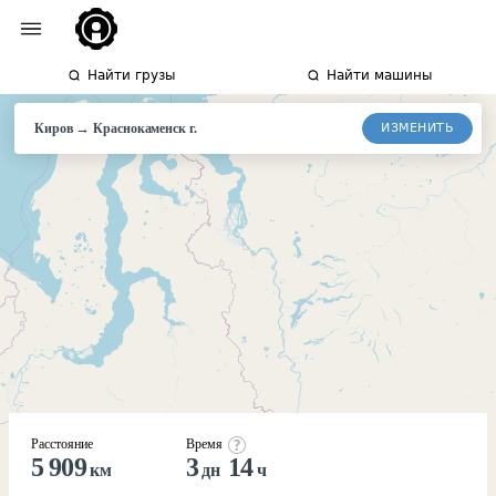
Найти грузы
Найти машины
→
ИЗМЕНИТЬ
Киров
Краснокаменск
г.
Расстояние
Время
5 909
3
14
км
дн
ч