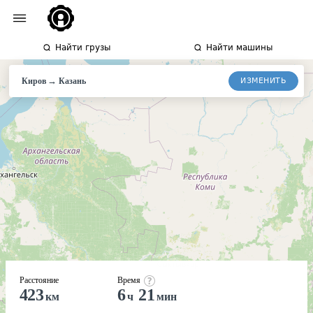
Найти грузы
Найти машины
→
ИЗМЕНИТЬ
Киров
Казань
Расстояние
Время
423
6
21
км
ч
мин