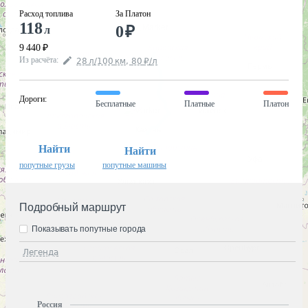
Расход топлива
За Платон
118
0
₽
л
9 440
₽
Из расчёта
:
28
л
/100
км
,
80
₽
/
л
Дороги
:
Бесплатные
Платные
Платон
Найти
Найти
попутные грузы
попутные машины
Подробный маршрут
Показывать попутные города
Легенда
Россия