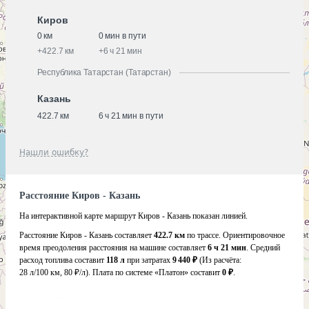
Киров
0 км
0 мин в пути
+
422.7 км
+
6 ч 21 мин
Республика Татарстан (Татарстан)
Казань
422.7 км
6 ч 21 мин в пути
Нашли ошибку?
Расстояние Киров - Казань
На интерактивной карте маршрут Киров - Казань показан линией.
Расстояние Киров - Казань составляет
422.7 км
по трассе. Ориентировочное
время преодоления расстояния на машине составляет
6 ч 21 мин
. Средний
расход топлива составит
118 л
при затратах
9 440 ₽
(Из расчёта:
28 л/100 км, 80 ₽/л)
. Плата по системе «Платон» составит
0 ₽
.