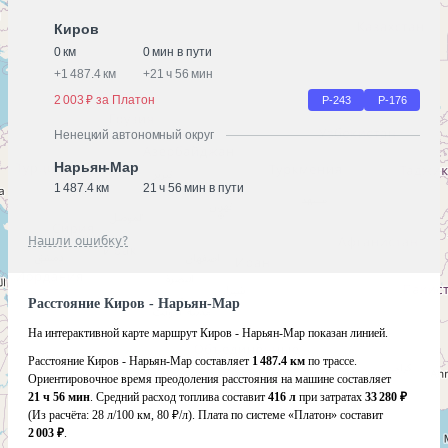
Киров
0 км
0 мин в пути
+
1 487.4 км
+
21 ч 56 мин
2 003 ₽ за Платон
Р-243
Р-176
Ненецкий автономный округ
Нарьян-Мар
1 487.4 км
21 ч 56 мин в пути
Нашли ошибку?
Расстояние Киров - Нарьян-Мар
На интерактивной карте маршрут Киров - Нарьян-Мар показан линией.
Расстояние Киров - Нарьян-Мар составляет
1 487.4 км
по трассе.
Ориентировочное время преодоления расстояния на машине составляет
21 ч 56 мин
. Средний расход топлива составит
416 л
при затратах
33 280 ₽
(Из расчёта:
28 л/100 км, 80 ₽/л)
. Плата по системе «Платон» составит
2 003 ₽
.