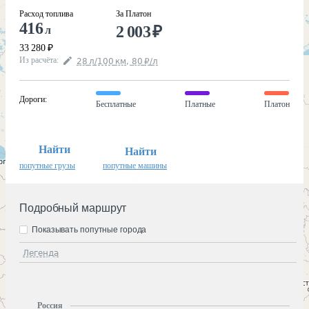
Расход топлива
За Платон
416
2 003
₽
л
33 280
₽
Из расчёта
:
28
л
/100
км
,
80
₽
/
л
Дороги
:
Бесплатные
Платные
Платон
Найти
Найти
попутные грузы
попутные машины
Подробный маршрут
Показывать попутные города
Легенда
Россия