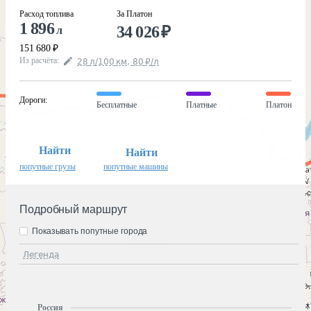
Расход топлива
За Платон
1 896
34 026
₽
л
151 680
₽
Из расчёта
:
28
л
/100
км
,
80
₽
/
л
Дороги
:
Бесплатные
Платные
Платон
Найти
Найти
попутные грузы
попутные машины
Подробный маршрут
Показывать попутные города
Легенда
Россия