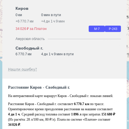
Киров
0 км
0 мин в пути
+
6 770.7 км
+
4 дн 1 ч 9 мин
34 026 ₽ за Платон
М-7
Р-243
Амурская область
Свободный г.
6 770.7 км
4 дн 1 ч 9 мин в пути
Нашли ошибку?
Расстояние Киров - Свободный г.
На интерактивной карте маршрут Киров - Свободный г. показан линией.
Расстояние Киров - Свободный г. составляет
6 770.7 км
по трассе.
Ориентировочное время преодоления расстояния на машине составляет
4 дн 1 ч
. Средний расход топлива составит
1 896 л
при затратах
151 680 ₽
(Из расчёта:
28 л/100 км, 80 ₽/л)
. Плата по системе «Платон» составит
34 026 ₽
.