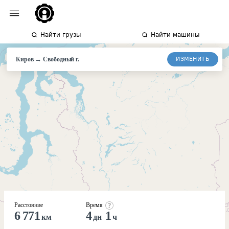
Найти грузы
Найти машины
→
ИЗМЕНИТЬ
Киров
Свободный
г.
Расстояние
Время
6 771
4
1
км
дн
ч