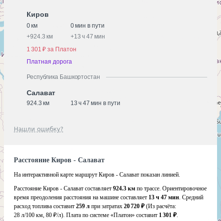
Киров
0 км
0 мин в пути
+
924.3 км
+
13 ч 47 мин
1 301 ₽ за Платон
Платная дорога
Республика Башкортостан
Салават
924.3 км
13 ч 47 мин в пути
Нашли ошибку?
Расстояние Киров - Салават
На интерактивной карте маршрут Киров - Салават показан линией.
Расстояние Киров - Салават составляет
924.3 км
по трассе. Ориентировочное
время преодоления расстояния на машине составляет
13 ч 47 мин
. Средний
расход топлива составит
259 л
при затратах
20 720 ₽
(Из расчёта:
28 л/100 км, 80 ₽/л)
. Плата по системе «Платон» составит
1 301 ₽
.