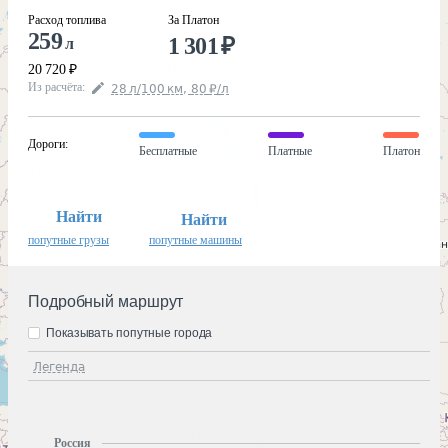
Расход топлива
За Платон
259
1 301
₽
л
20 720
₽
Из расчёта
:
28
л
/100
км
,
80
₽
/
л
Дороги
:
Бесплатные
Платные
Платон
Найти
Найти
попутные грузы
попутные машины
Подробный маршрут
Показывать попутные города
Легенда
Россия