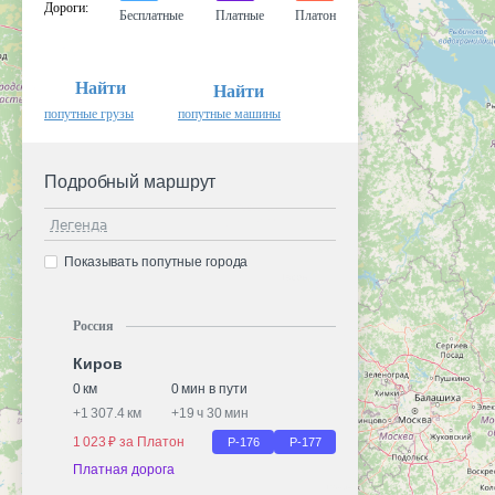
Дороги
:
Бесплатные
Платные
Платон
Найти
Найти
попутные грузы
попутные машины
Подробный маршрут
Легенда
Показывать попутные города
Россия
Киров
0 км
0 мин в пути
+
1 307.4 км
+
19 ч 30 мин
1 023 ₽ за Платон
Р-176
Р-177
Платная дорога