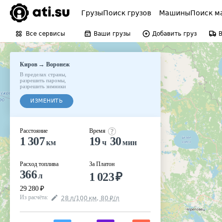
Грузы
Поиск грузов
Машины
Поиск м
Все сервисы
Ваши грузы
Добавить груз
→
Киров
Воронеж
В пределах страны
,
разрешить паромы
,
разрешить зимники
ИЗМЕНИТЬ
Расстояние
Время
1 307
19
30
км
ч
мин
Расход топлива
За Платон
366
1 023
₽
л
29 280
₽
Из расчёта
:
28
л
/100
км
,
80
₽
/
л