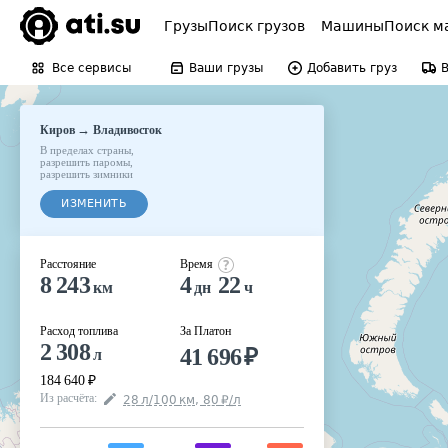
Грузы
Поиск грузов
Машины
Поиск м
Все сервисы
Ваши грузы
Добавить груз
→
Киров
Владивосток
В пределах страны
,
разрешить паромы
,
разрешить зимники
ИЗМЕНИТЬ
Расстояние
Время
8 243
4
22
км
дн
ч
Расход топлива
За Платон
2 308
41 696
₽
л
184 640
₽
Из расчёта
:
28
л
/100
км
,
80
₽
/
л