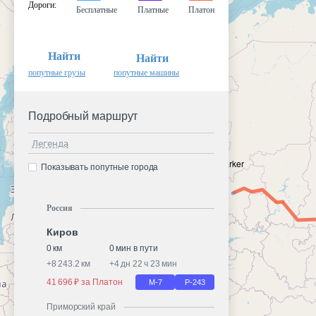
Дороги
:
Бесплатные
Платные
Платон
Найти
Найти
попутные грузы
попутные машины
Подробный маршрут
Легенда
Показывать попутные города
Россия
Киров
0 км
0 мин в пути
+
8 243.2 км
+
4 дн 22 ч 23 мин
41 696 ₽ за Платон
М-7
Р-243
Приморский край