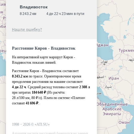
Владивосток
8 243.2 км
4 дн 22 ч 23 мин в пути
Нашли ошибку?
Расстояние Киров - Владивосток
На интерактивной карте маршрут Киров -
Владивосток показан линией.
Расстояние Киров - Владивосток составляет
8 243.2 км
по трассе. Ориентировочное время
преодоления расстояния на машине составляет
4 дн 22 ч
. Средний расход топлива составит
2 308 л
при затратах
184 640 ₽
(Из расчёта:
28 л/100 км, 80 ₽/л)
. Плата по системе «Платон»
составит
41 696 ₽
.
1998 −
2026
©
«ATI.SU»
Алгоритм расчета расстояний базируется на данных,