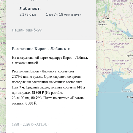
Лабинск г.
2 179.6 км
1 дн 7 ч 18 мин в пути
Нашли ошибку?
Расстояние Киров - Лабинск г.
На интерактивной карте маршрут Киров - Лабинск
г. показан линией.
Расстояние Киров - Лабинск г. составляет
2 179.6 км
по трассе. Ориентировочное время
преодоления расстояния на машине составляет
1 дн 7 ч
. Средний расход топлива составит
610 л
при затратах
48 800 ₽
(Из расчёта:
28 л/100 км, 80 ₽/л)
. Плата по системе «Платон»
составит
6 308 ₽
.
1998 −
2026
©
«ATI.SU»