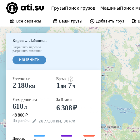
Грузы
Поиск грузов
Машины
Поиск м
Все сервисы
Ваши грузы
Добавить груз
→
Киров
Лабинск г.
Разрешить паромы
,
разрешить зимники
ИЗМЕНИТЬ
Расстояние
Время
2 180
1
7
км
дн
ч
Расход топлива
За Платон
610
6 308
₽
л
48 800
₽
Из расчёта
:
28
л
/100
км
,
80
₽
/
л
Дороги
: