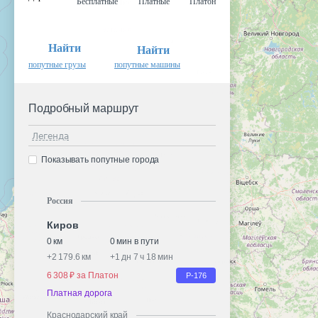
Бесплатные
Платные
Платон
Найти
Найти
попутные грузы
попутные машины
Подробный маршрут
Легенда
Показывать попутные города
Россия
Киров
0 км
0 мин в пути
+
2 179.6 км
+
1 дн 7 ч 18 мин
6 308 ₽ за Платон
Р-176
Платная дорога
Краснодарский край