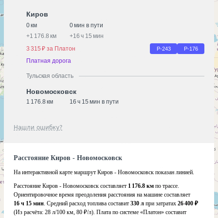
Киров
0 км
0 мин в пути
+
1 176.8 км
+
16 ч 15 мин
3 315 ₽ за Платон
Р-243
Р-176
Платная дорога
Тульская область
Новомосковск
1 176.8 км
16 ч 15 мин в пути
Нашли ошибку?
Расстояние Киров - Новомосковск
На интерактивной карте маршрут Киров - Новомосковск показан линией.
Расстояние Киров - Новомосковск составляет
1 176.8 км
по трассе.
Ориентировочное время преодоления расстояния на машине составляет
16 ч 15 мин
. Средний расход топлива составит
330 л
при затратах
26 400 ₽
(Из расчёта:
28 л/100 км, 80 ₽/л)
. Плата по системе «Платон» составит