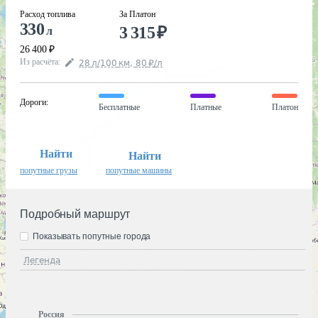
Расход топлива
За Платон
330
3 315
₽
л
26 400
₽
Из расчёта
:
28
л
/100
км
,
80
₽
/
л
Дороги
:
Бесплатные
Платные
Платон
Найти
Найти
попутные грузы
попутные машины
Подробный маршрут
Показывать попутные города
Легенда
Россия