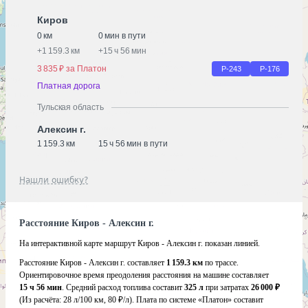
Киров
0 км
0 мин в пути
+
1 159.3 км
+
15 ч 56 мин
3 835 ₽ за Платон
Р-243
Р-176
Платная дорога
Тульская область
Алексин г.
1 159.3 км
15 ч 56 мин в пути
Нашли ошибку?
Расстояние Киров - Алексин г.
На интерактивной карте маршрут Киров - Алексин г. показан линией.
Расстояние Киров - Алексин г. составляет
1 159.3 км
по трассе.
Ориентировочное время преодоления расстояния на машине составляет
15 ч 56 мин
. Средний расход топлива составит
325 л
при затратах
26 000 ₽
(Из расчёта:
28 л/100 км, 80 ₽/л)
. Плата по системе «Платон» составит