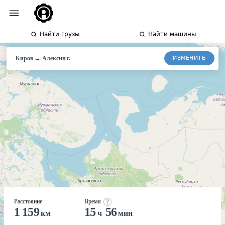
Найти грузы
Найти машины
→
ИЗМЕНИТЬ
Киров
Алексин
г.
Расстояние
Время
1 159
15
56
км
ч
мин