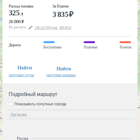
Расход топлива
За Платон
325
3 835
₽
л
26 000
₽
Из расчёта
:
28
л
/100
км
,
80
₽
/
л
Дороги
:
Бесплатные
Платные
Платон
Найти
Найти
попутные грузы
попутные машины
Подробный маршрут
Показывать попутные города
Легенда
Россия