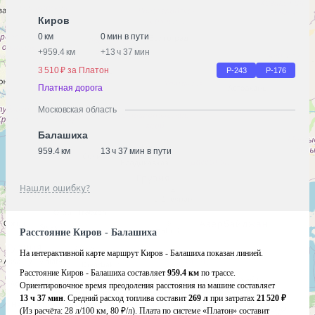
Киров
0 км
0 мин в пути
+
959.4 км
+
13 ч 37 мин
3 510 ₽ за Платон
Р-243
Р-176
Платная дорога
Московская область
Балашиха
959.4 км
13 ч 37 мин в пути
Нашли ошибку?
Расстояние Киров - Балашиха
На интерактивной карте маршрут Киров - Балашиха показан линией.
Расстояние Киров - Балашиха составляет
959.4 км
по трассе.
Ориентировочное время преодоления расстояния на машине составляет
13 ч 37 мин
. Средний расход топлива составит
269 л
при затратах
21 520 ₽
(Из расчёта:
28 л/100 км, 80 ₽/л)
. Плата по системе «Платон» составит